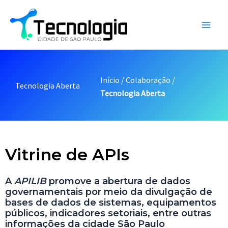
Ir
Main
para
Men
o
conteúdo
Início
/
Colaboração
/
Tecnologia Aberta
Tecnologia Aberta
Vitrine de APIs
A
APILIB
promove a abertura de dados
governamentais por meio da divulgação de
bases de dados de sistemas, equipamentos
públicos, indicadores setoriais, entre outras
informações da cidade São Paulo