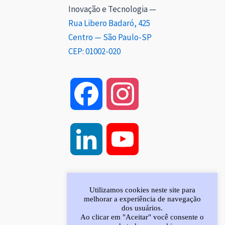
Inovação e Tecnologia —
Rua Libero Badaró, 425
Centro — São Paulo-SP
CEP: 01002-020
F
I
a
n
L
Y
c
s
i
o
e
t
Utilizamos cookies neste site para
melhorar a experiência de navegação
n
u
dos usuários.
Ao clicar em "Aceitar" você consente o
b
a